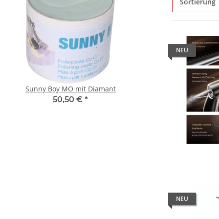
Sortierung
NEU
Sunny Boy MO mit Diamant
Turbinenkopf für NSK Presto
II/Presto Aqua II/
50,50 €
*
99,90 € -
189,0
NEU