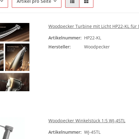
Artikel pro Seite
Woodpecker Turbine mit Licht HP22-KL für 
Artikelnummer:
HP22-KL
Hersteller:
Woodpecker
Lichtleiter für
Ersatzfilter f
Lux
Polymerisationslampe LED-H
423
0 €
*
18,90 €
*
19
Woodpecker Winkelstück 1:5 WJ-45TL
Artikelnummer:
WJ-45TL