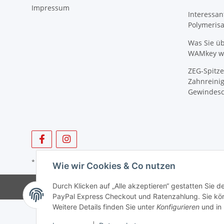
Impressum
Interessan
Polymeris
Was Sie ü
WAMkey wi
ZEG-Spitze
Zahnreinig
Gewindesc
* Alle Preise zzgl. gesetzlicher USt., zzgl.
Versand
Wie wir Cookies & Co nutzen
Durch Klicken auf „Alle akzeptieren“ gestatten Sie 
PayPal Express Checkout und Ratenzahlung. Sie könn
Weitere Details finden Sie unter
Konfigurieren
und in