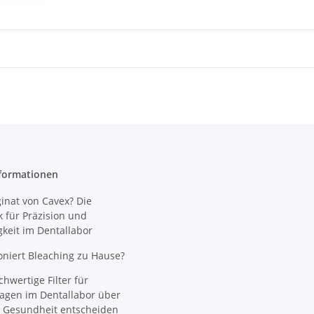
formationen
nat von Cavex? Die
 für Präzision und
gkeit im Dentallabor
oniert Bleaching zu Hause?
wertige Filter für
agen im Dentallabor über
 Gesundheit entscheiden