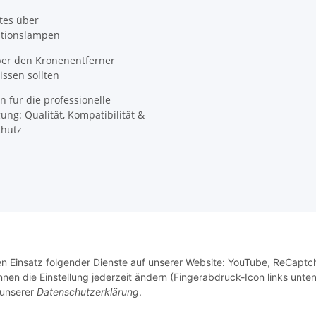
tes über
ationslampen
ber den Kronenentferner
ssen sollten
n für die professionelle
ung: Qualität, Kompatibilität &
hutz
den Einsatz folgender Dienste auf unserer Website: YouTube, ReCaptc
© SpezialDental
en die Einstellung jederzeit ändern (Fingerabdruck-Icon links unten
 unserer
Datenschutzerklärung
.