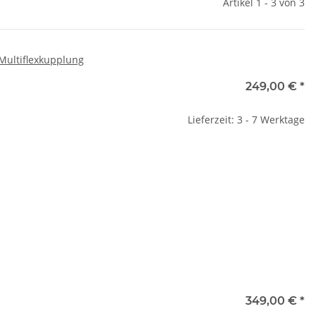
Artikel 1 - 3 von 3
Multiflexkupplung
249,00 €
*
Lieferzeit: 3 - 7 Werktage
ür Harnisch & Rieth
Aussenbogen K - klein
S
03/DBS 2
5,59 €
*
,30 €
*
349,00 €
*