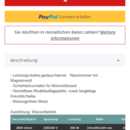
Consent erteilen
Sie möchten in monatlichen Raten zahlen?
Weitere
Informationen
Beschreibung
- Leistungsstarker,geräuscharmer Nasstrimmer mit
Magnetventil
- Sicherheitsschalter für Motorstillstand
- Verstellbare Modellauflageplatte, sowie langlebige
Korundscheibe.
- Wartungsfreier Motor.
Ausführung: Wasserbetrieb
G
Geschwindigkeit
Spannung
Leistung
Maße
Gewic
2800 U/min
220/240 V
800 W
310x400x320 mm
20 K