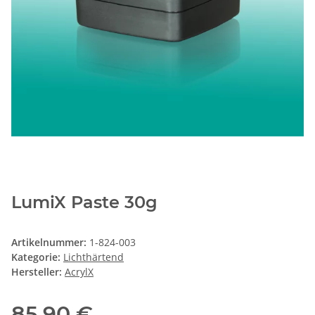
LumiX Paste 30g
Artikelnummer:
1-824-003
Kategorie:
Lichthärtend
Hersteller:
AcrylX
85,90 €