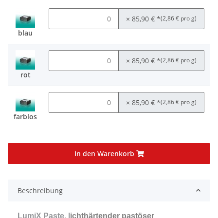
× 85,90 €
*
(2,86 € pro g)
blau
× 85,90 €
*
(2,86 € pro g)
rot
× 85,90 €
*
(2,86 € pro g)
farblos
In den Warenkorb
Beschreibung
LumiX Paste, l
ichthärtender pastöser