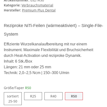
Artikelnummer:
0521R50
Kategorie:
Verbrauchsmaterial
Hersteller:
Premium Plus Dental
Reziproke NiTi-Feilen (wärmeaktiviert) – Single-File-
System
Effiziente Wurzelkanalaufbereitung mit nur einem
Instrument. Maximale Flexibilität und Bruchsicherheit
durch Heat-Activation und reziproke Dynamik.
Inhalt: 6 Stk./Box
Längen: 21 mm oder 25 mm
Technik: 2,0–2,5 Ncm | 150–300 U/min
Größe/Taper
R50
sortiert
R25
R40
R50
25-50