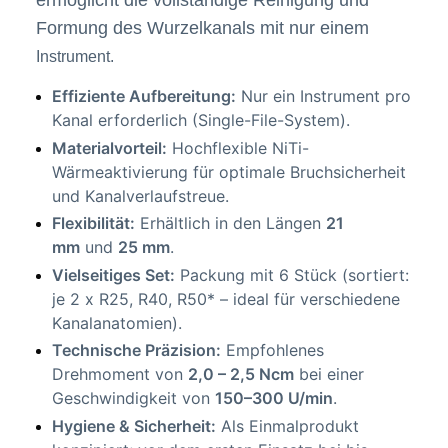
ermöglicht die vollständige Reinigung und
Formung des Wurzelkanals mit nur einem
Instrument.
Effiziente Aufbereitung:
Nur ein Instrument pro
Kanal erforderlich (Single-File-System).
Materialvorteil:
Hochflexible NiTi-
Wärmeaktivierung für optimale Bruchsicherheit
und Kanalverlaufstreue.
Flexibilität:
Erhältlich in den Längen
21
mm
und
25 mm
.
Vielseitiges Set:
Packung mit 6 Stück (sortiert:
je 2 x R25, R40, R50* – ideal für verschiedene
Kanalanatomien).
Technische Präzision:
Empfohlenes
Drehmoment von
2,0 – 2,5 Ncm
bei einer
Geschwindigkeit von
150–300 U/min
.
Hygiene & Sicherheit:
Als Einmalprodukt