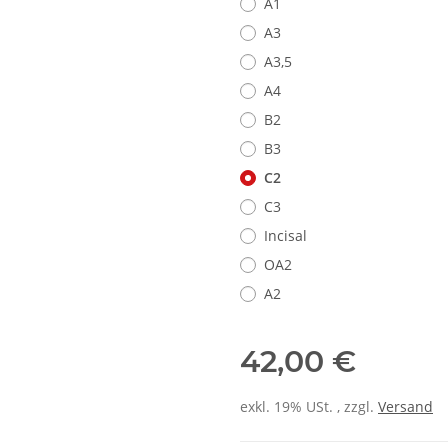
A1
A3
A3,5
A4
B2
B3
C2
C3
Incisal
OA2
A2
42,00 €
exkl. 19% USt. , zzgl.
Versand