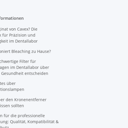
formationen
nat von Cavex? Die
 für Präzision und
gkeit im Dentallabor
oniert Bleaching zu Hause?
wertige Filter für
agen im Dentallabor über
 Gesundheit entscheiden
tes über
ationslampen
ber den Kronenentferner
ssen sollten
n für die professionelle
ung: Qualität, Kompatibilität &
hutz