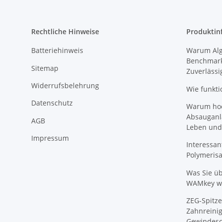
Rechtliche Hinweise
Produktin
Batteriehinweis
Warum Algi
Benchmark
Sitemap
Zuverlässi
Widerrufsbelehrung
Wie funkti
Datenschutz
Warum hoch
Absauganl
AGB
Leben und
Impressum
Interessan
Polymeris
Was Sie ü
WAMkey wi
ZEG-Spitze
Zahnreinig
Gewindesc