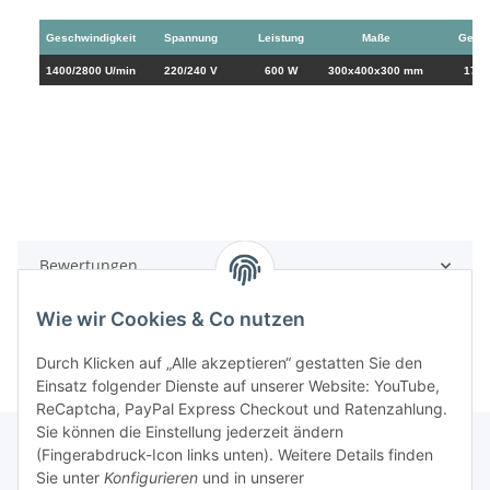
Geschwindigkeit
Spannung
Leistung
Maße
Gewic
1400/2800 U/min
220/240 V
600 W
300x400x300 mm
17 K
Bewertungen
Wie wir Cookies & Co nutzen
Durch Klicken auf „Alle akzeptieren“ gestatten Sie den
Einsatz folgender Dienste auf unserer Website: YouTube,
ReCaptcha, PayPal Express Checkout und Ratenzahlung.
Sie können die Einstellung jederzeit ändern
(Fingerabdruck-Icon links unten). Weitere Details finden
Sie unter
Konfigurieren
und in unserer