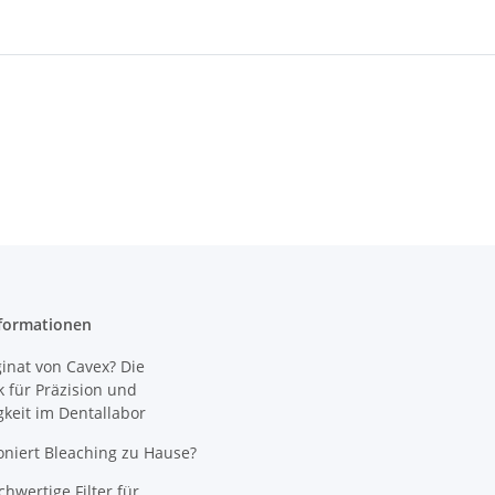
formationen
nat von Cavex? Die
 für Präzision und
gkeit im Dentallabor
oniert Bleaching zu Hause?
wertige Filter für