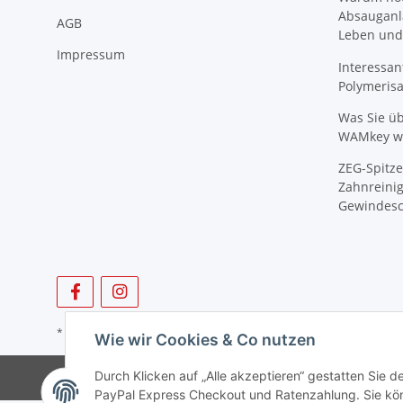
Absauganl
AGB
Leben und
Impressum
Interessan
Polymeris
Was Sie ü
WAMkey wi
ZEG-Spitze
Zahnreinig
Gewindesc
* Alle Preise zzgl. gesetzlicher USt., zzgl.
Versand
Wie wir Cookies & Co nutzen
Durch Klicken auf „Alle akzeptieren“ gestatten Sie 
PayPal Express Checkout und Ratenzahlung. Sie könn