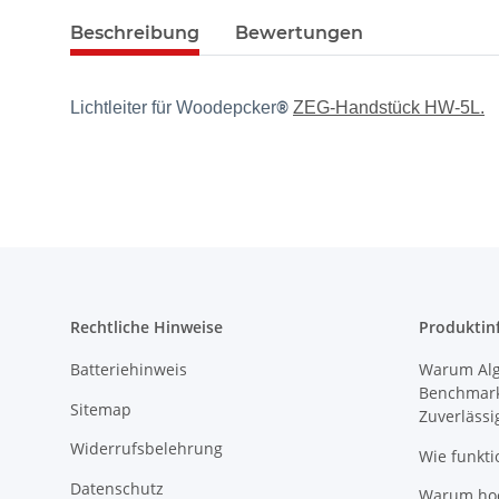
Beschreibung
Bewertungen
Lichtleiter für Woodepcker
®
ZEG-Handstück HW-5L.
Rechtliche Hinweise
Produktin
Batteriehinweis
Warum Algi
Benchmark
Sitemap
Zuverlässi
Widerrufsbelehrung
Wie funkti
Datenschutz
Warum hoch