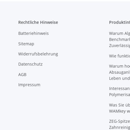
Rechtliche Hinweise
Produktin
Batteriehinweis
Warum Algi
Benchmark
Sitemap
Zuverlässi
Widerrufsbelehrung
Wie funkti
Datenschutz
Warum hoch
Absauganl
AGB
Leben und
Impressum
Interessan
Polymeris
Was Sie ü
WAMkey wi
ZEG-Spitze
Zahnreinig