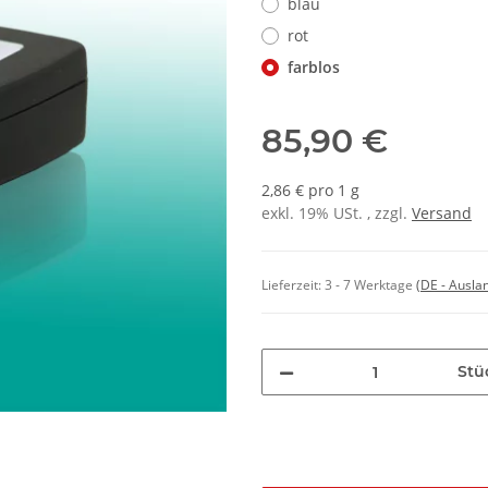
blau
rot
farblos
85,90 €
2,86 € pro 1 g
exkl. 19% USt. , zzgl.
Versand
Lieferzeit:
3 - 7 Werktage
(DE - Ausla
Stü