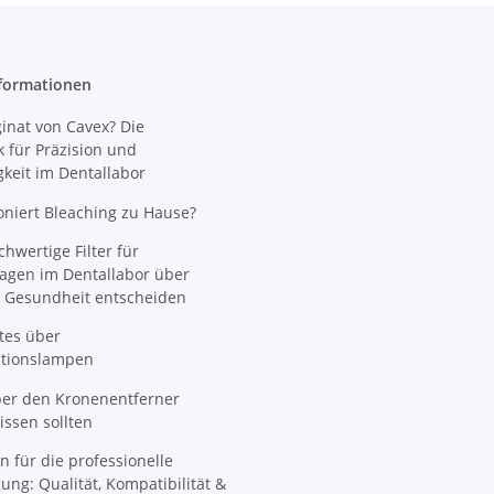
formationen
nat von Cavex? Die
 für Präzision und
gkeit im Dentallabor
oniert Bleaching zu Hause?
wertige Filter für
agen im Dentallabor über
 Gesundheit entscheiden
tes über
ationslampen
ber den Kronenentferner
ssen sollten
n für die professionelle
ung: Qualität, Kompatibilität &