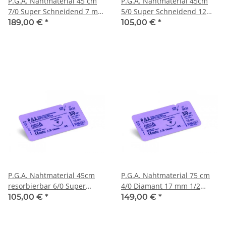
P.G.A. Nahtmaterial 45 cm
P.G.A. Nahtmaterial 45cm
7/0 Super Schneidend 7 mm
5/0 Super Schneidend 12
1/2 kreisförmig Schneidend
mm 3/8 kreisförmig
189,00 €
*
105,00 €
*
Schneidend
P.G.A. Nahtmaterial 45cm
P.G.A. Nahtmaterial 75 cm
resorbierbar 6/0 Super
4/0 Diamant 17 mm 1/2
Schneidend 12 mm 3/8
kreisförmig Runde
105,00 €
*
149,00 €
*
kreisförmig Schneidend