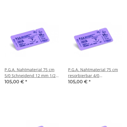
P.G.A. Nahtmaterial 75 cm
P.G.A. Nahtmaterial 75 cm
5/0 Schneidend 12 mm 1/2
resorbierbar 4/0
kreisförmig Schneidend
Schneidend 16 mm 3/8
105,00 €
*
105,00 €
*
kreisförmig Schneidend