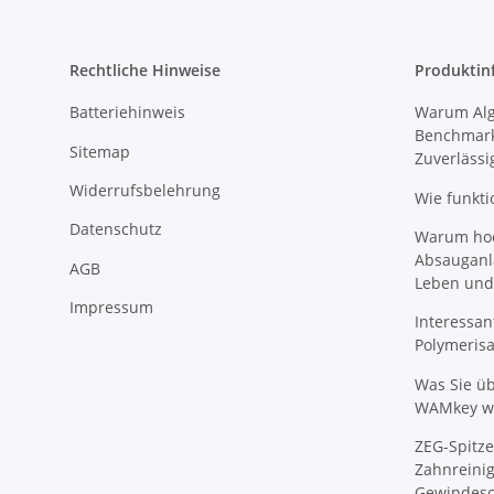
Rechtliche Hinweise
Produktin
Batteriehinweis
Warum Algi
Benchmark
Sitemap
Zuverlässi
Widerrufsbelehrung
Wie funkti
Datenschutz
Warum hoch
Absauganl
AGB
Leben und
Impressum
Interessan
Polymeris
Was Sie ü
WAMkey wi
ZEG-Spitze
Zahnreinig
Gewindesc