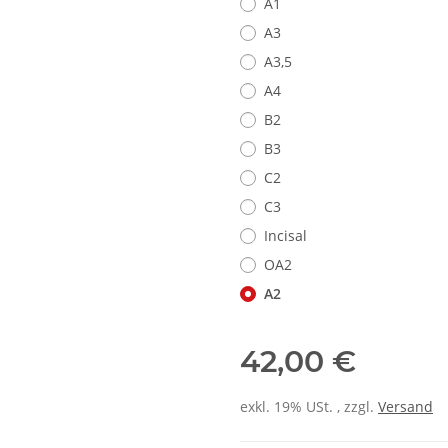
A1
A3
A3,5
A4
B2
B3
C2
C3
Incisal
OA2
A2
42,00 €
exkl. 19% USt. , zzgl.
Versand