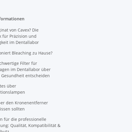
formationen
nat von Cavex? Die
 für Präzision und
gkeit im Dentallabor
oniert Bleaching zu Hause?
wertige Filter für
agen im Dentallabor über
 Gesundheit entscheiden
tes über
ationslampen
ber den Kronenentferner
ssen sollten
n für die professionelle
ung: Qualität, Kompatibilität &
hutz