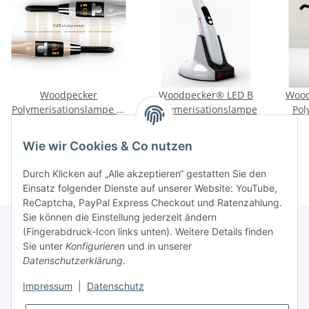
Woodpecker
Woodpecker® LED B
Wood
Polymerisationslampe X-
Polymerisationslampe
Pol
Cure
399,00 €
*
99,00 €
*
Wie wir Cookies & Co nutzen
Durch Klicken auf „Alle akzeptieren“ gestatten Sie den
Einsatz folgender Dienste auf unserer Website: YouTube,
ReCaptcha, PayPal Express Checkout und Ratenzahlung.
Sie können die Einstellung jederzeit ändern
(Fingerabdruck-Icon links unten). Weitere Details finden
Sie unter
Konfigurieren
und in unserer
Rechtliche Hinweise
Datenschutzerklärung
.
Impressum
|
Datenschutz
Produktinformationen