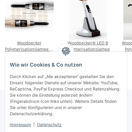
Woodpecker
Woodpecker® LED B
Wood
Polymerisationslampe X-
Polymerisationslampe
Pol
Cure
399,00 €
*
99,00 €
*
Wie wir Cookies & Co nutzen
Durch Klicken auf „Alle akzeptieren“ gestatten Sie den
Einsatz folgender Dienste auf unserer Website: YouTube,
ReCaptcha, PayPal Express Checkout und Ratenzahlung.
Sie können die Einstellung jederzeit ändern
(Fingerabdruck-Icon links unten). Weitere Details finden
Sie unter
Konfigurieren
und in unserer
Rechtliche Hinweise
Datenschutzerklärung
.
Impressum
|
Datenschutz
Produktinformationen