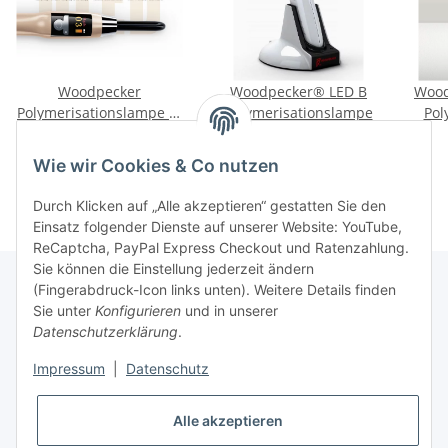
Woodpecker
Woodpecker® LED B
Wood
Polymerisationslampe X-
Polymerisationslampe
Pol
Cure
399,00 €
*
99,00 €
*
Wie wir Cookies & Co nutzen
Durch Klicken auf „Alle akzeptieren“ gestatten Sie den
Einsatz folgender Dienste auf unserer Website: YouTube,
ReCaptcha, PayPal Express Checkout und Ratenzahlung.
Sie können die Einstellung jederzeit ändern
(Fingerabdruck-Icon links unten). Weitere Details finden
Sie unter
Konfigurieren
und in unserer
Rechtliche Hinweise
Datenschutzerklärung
.
Impressum
|
Datenschutz
Produktinformationen
Alle akzeptieren