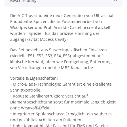
Beschreibung
Die A-C Tips sind eine neue Generation von Ultraschall-
Endodontie-Spitzen, die in Zusammenarbeit von
Woodpecker und Prof. Arnaldo Castellucci entwickelt
wurden – speziell für das präzise Finishing der
Zugangskavität (Access Cavity).
Das Set besteht aus 5 zweckspezifischen Einsätzen
(Modelle E51, E52, E53, E54, E55), abgestimmt auf
klinische Kernaufgaben wie Formgebung, Entfernung
von Verkalkungen und die MB2-Kanalsuche.
Vorteile & Eigenschaften:
• Micro-Blade-Technologie: Garantiert eine exzellente
Schnittkontrolle.
• Robuste Stahlkonstruktion: Verzicht auf
Diamantbeschichtung sorgt für maximale Langlebigkeit
ohne Wear-off-Effekt.
• Integrierter Spülanschluss: Ermöglicht ein sauberes
und gekühltes Arbeiten am Patienten.
• Hohe Kompatibilität: Passend für EMS und Satelec