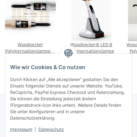
Woodpecker
Woodpecker® LED B
Wood
Polymerisationslampe X-
Polymerisationslampe
Pol
Cure
399,00 €
*
99,00 €
*
Wie wir Cookies & Co nutzen
Durch Klicken auf „Alle akzeptieren“ gestatten Sie den
Einsatz folgender Dienste auf unserer Website: YouTube,
ReCaptcha, PayPal Express Checkout und Ratenzahlung.
Sie können die Einstellung jederzeit ändern
(Fingerabdruck-Icon links unten). Weitere Details finden
Sie unter
Konfigurieren
und in unserer
Rechtliche Hinweise
Datenschutzerklärung
.
Impressum
|
Datenschutz
Produktinformationen