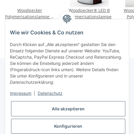
Woodpecker
Woodpecker® LED B
Wood
Polymerisationslampe X-
Polymerisationslampe
Pol
Cure
399,00 €
*
99,00 €
*
Wie wir Cookies & Co nutzen
Durch Klicken auf „Alle akzeptieren“ gestatten Sie den
Einsatz folgender Dienste auf unserer Website: YouTube,
ReCaptcha, PayPal Express Checkout und Ratenzahlung.
Sie können die Einstellung jederzeit ändern
(Fingerabdruck-Icon links unten). Weitere Details finden
Sie unter
Konfigurieren
und in unserer
Rechtliche Hinweise
Datenschutzerklärung
.
Impressum
|
Datenschutz
Produktinformationen
Alle akzeptieren
Konfigurieren