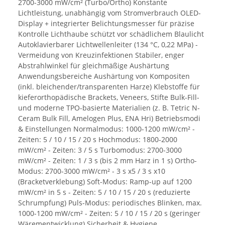
2700-3000 mW/cm² (Turbo/Ortho) Konstante
Lichtleistung, unabhängig vom Stromverbrauch OLED-
Display + integrierter Belichtungsmesser für präzise
Kontrolle Lichthaube schützt vor schädlichem Blaulicht
Autoklavierbarer Lichtwellenleiter (134 °C, 0,22 MPa) -
Vermeidung von Kreuzinfektionen Stabiler, enger
Abstrahlwinkel für gleichmäßige Aushärtung
Anwendungsbereiche Aushärtung von Kompositen
(inkl. bleichender/transparenten Harze) Klebstoffe für
kieferorthopädische Brackets, Veneers, Stifte Bulk-Fill-
und moderne TPO-basierte Materialien (z. B. Tetric N-
Ceram Bulk Fill, Amelogen Plus, ENA Hri) Betriebsmodi
& Einstellungen Normalmodus: 1000-1200 mW/cm² -
Zeiten: 5 / 10 / 15 / 20 s Hochmodus: 1800-2000
mW/cm² - Zeiten: 3 / 5 s Turbomodus: 2700-3000
mW/cm² - Zeiten: 1 / 3 s (bis 2 mm Harz in 1 s) Ortho-
Modus: 2700-3000 mW/cm² - 3 s x5 / 3 s x10
(Bracketverklebung) Soft-Modus: Ramp-up auf 1200
mW/cm² in 5 s - Zeiten: 5 / 10 / 15 / 20 s (reduzierte
Schrumpfung) Puls-Modus: periodisches Blinken, max.
1000-1200 mW/cm² - Zeiten: 5 / 10 / 15 / 20 s (geringer
Wärementwicklung) Sicherheit & Hygiene