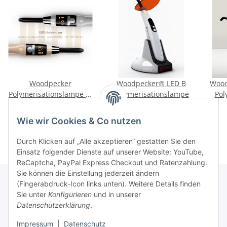
Woodpecker
Woodpecker® LED B
Wood
Polymerisationslampe X-
Polymerisationslampe
Pol
Cure
399,00 €
*
99,00 €
*
Wie wir Cookies & Co nutzen
Durch Klicken auf „Alle akzeptieren“ gestatten Sie den
Einsatz folgender Dienste auf unserer Website: YouTube,
ReCaptcha, PayPal Express Checkout und Ratenzahlung.
Sie können die Einstellung jederzeit ändern
(Fingerabdruck-Icon links unten). Weitere Details finden
Sie unter
Konfigurieren
und in unserer
Rechtliche Hinweise
Datenschutzerklärung
.
Impressum
|
Datenschutz