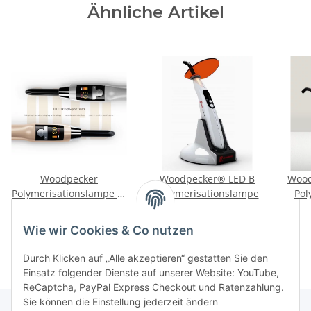
Ähnliche Artikel
Woodpecker
Woodpecker® LED B
Wood
Polymerisationslampe X-
Polymerisationslampe
Pol
Cure
399,00 €
*
99,00 €
*
Wie wir Cookies & Co nutzen
Durch Klicken auf „Alle akzeptieren“ gestatten Sie den
Einsatz folgender Dienste auf unserer Website: YouTube,
ReCaptcha, PayPal Express Checkout und Ratenzahlung.
Sie können die Einstellung jederzeit ändern