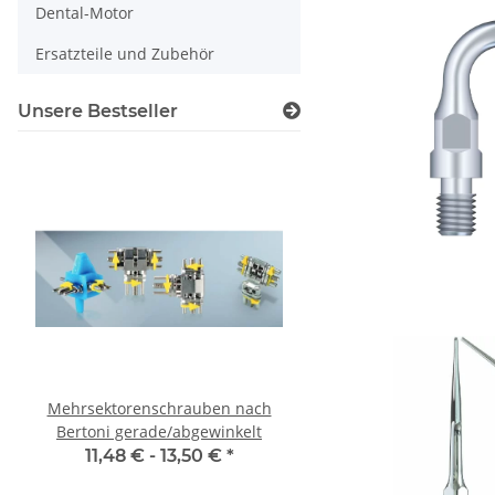
Dental-Motor
Ersatzteile und Zubehör
Unsere Bestseller
Mehrsektorenschrauben nach
Schlauch Hauptve
Bertoni gerade/abgewinkelt
Woodpecker® AP-A 
11,48 € -
13,50 €
*
6,59 €
*