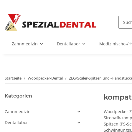
Zahnmedizin
Dentallabor
Medizinische-/H
Startseite
Woodpecker-Dental
ZEG/Scaler-Spitzen und -Handstück
kompati
Kategorien
Zahnmedizin
Woodpecker ZE
Sirona®-kompa
Dentallabor
Spitzen (PS-S
Schwingungsüb