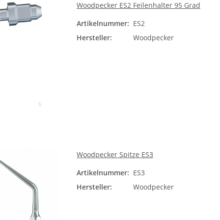
Woodpecker ES2 Feilenhalter 95 Grad
Artikelnummer:
ES2
Hersteller:
Woodpecker
Woodpecker Spitze ES3
Artikelnummer:
ES3
ntil
Lichtleiter für
O-Ring-Sat
Hersteller:
Woodpecker
/ AP-B
Polymerisationslampe LED-H
ZEG/Scaler u.
18,90 €
*
27