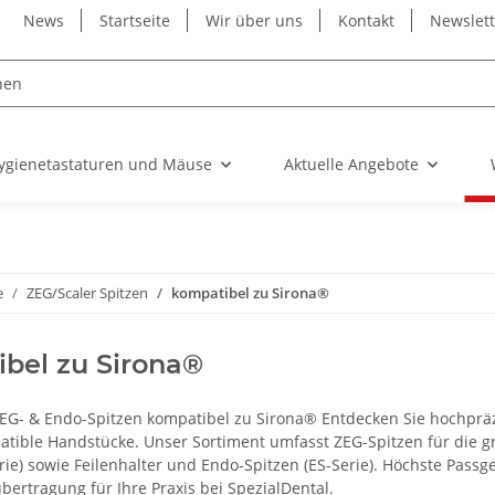
News
Startseite
Wir über uns
Kontakt
Newslet
ygienetastaturen und Mäuse
Aktuelle Angebote
e
ZEG/Scaler Spitzen
kompatibel zu Sirona®
bel zu Sirona®
G- & Endo-Spitzen kompatibel zu Sirona® Entdecken Sie hochpräzis
tible Handstücke. Unser Sortiment umfasst ZEG-Spitzen für die gr
erie) sowie Feilenhalter und Endo-Spitzen (ES-Serie). Höchste Pass
ertragung für Ihre Praxis bei SpezialDental.