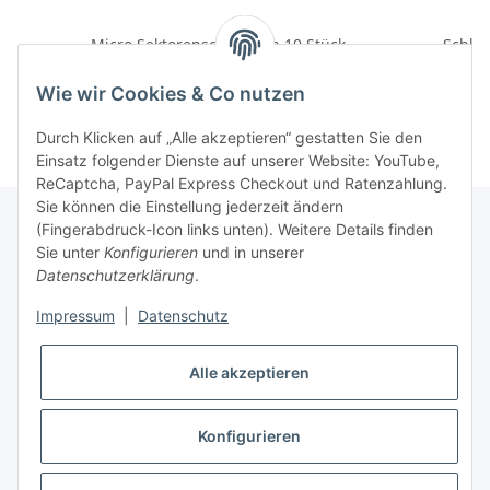
Micro Sektorenschrauben 10 Stück
Schla
18,70 € -
22,00 €
*
Wie wir Cookies & Co nutzen
Durch Klicken auf „Alle akzeptieren“ gestatten Sie den
Einsatz folgender Dienste auf unserer Website: YouTube,
ReCaptcha, PayPal Express Checkout und Ratenzahlung.
Sie können die Einstellung jederzeit ändern
(Fingerabdruck-Icon links unten). Weitere Details finden
Sie unter
Konfigurieren
und in unserer
Rechtliche Hinweise
Datenschutzerklärung
.
Impressum
|
Datenschutz
Produktinformationen
Alle akzeptieren
Konfigurieren
* Alle Preise zzgl. gesetzlicher USt., zzgl.
Versand